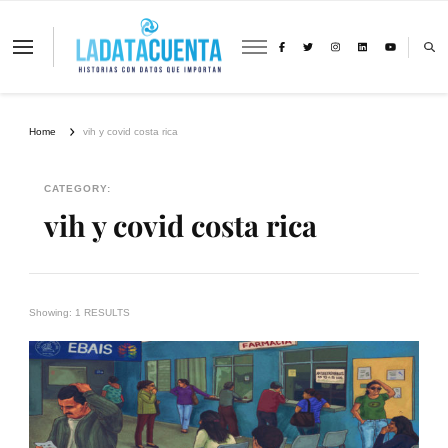
La Data Cuenta es una plataforma
independiente de periodismo basado en
análisis de datos y visualización de
información sobre cambio climático,
migración y derechos humanos con
Home
vih y covid costa rica
perspectiva de género
CATEGORY:
vih y covid costa rica
Showing: 1 RESULTS