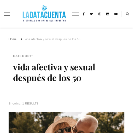
La Data Cuenta es una plataforma
independiente de periodismo basado en
análisis de datos y visualización de
información sobre cambio climático,
migración y derechos humanos con
Home
vida afectiva y sexual después de los 50
perspectiva de género
CATEGORY:
vida afectiva y sexual
después de los 50
Showing: 1 RESULTS