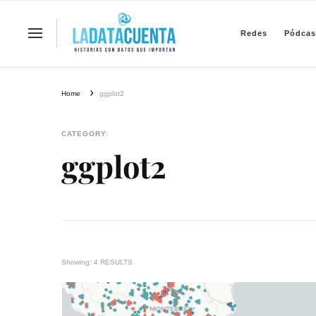
Redes
Pódcas
La Data Cuenta es una plataforma inde
Home
ggplot2
CATEGORY:
ggplot2
Showing: 4 RESULTS