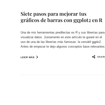
Siete pasos para mejorar tus
gráficos de barras con ggplot2 en R
Una de mis herramientas predilectas es R y sus librerías para
visualizar datos. Justamente en este artículo te guiaré en el
uso de una de las librerías más famosas: la versátil ggplo2.
Antes de empezar te dejo algunos conceptos base relevantes
SHAR
LEER MÁS