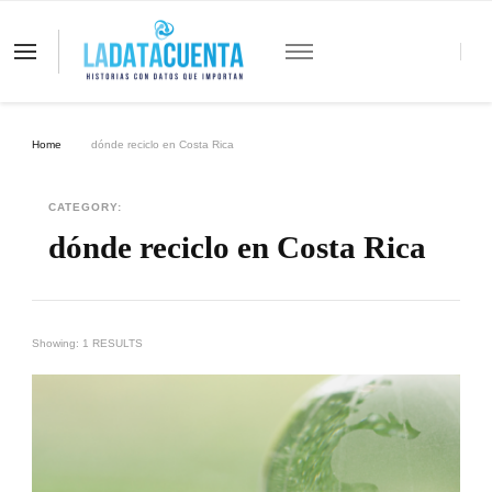
La Data Cuenta es una plataforma
independiente de periodismo basado en
análisis de datos y visualización de
información sobre cambio climático,
migración y derechos humanos con
Home
dónde reciclo en Costa Rica
perspectiva de género
CATEGORY:
dónde reciclo en Costa Rica
Showing: 1 RESULTS