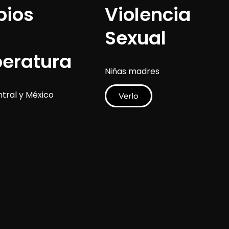
ios
Violencia
Sexual
eratura
Niñas madres
tral y México
Verlo