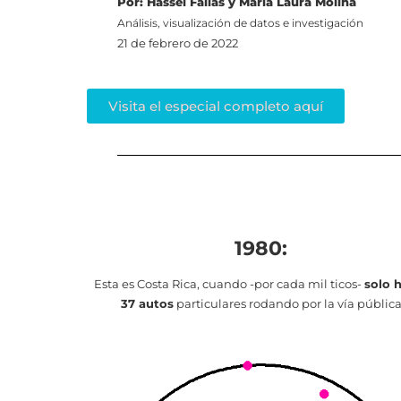
Por: Hassel Fallas y María Laura Molina
Análisis, visualización de datos e investigación
21 de febrero de 2022
Visita el especial completo aquí
1980:
Esta es Costa Rica, cuando -por cada mil ticos-
solo 
37 autos
particulares rodando por la vía públic