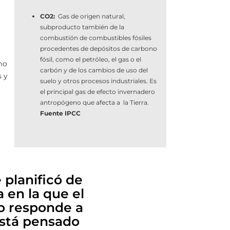
CO2:
Gas de origen natural,
subproducto también de la
combustión de combustibles fósiles
procedentes de depósitos de carbono
fósil, como el petróleo, el gas o el
mo
carbón y de los cambios de uso del
s y
suelo y otros procesos industriales. Es
el principal gas de efecto invernadero
antropógeno que afecta a la Tierra.
Fuente IPCC
 planificó de
a en la que el
no responde a
está pensado