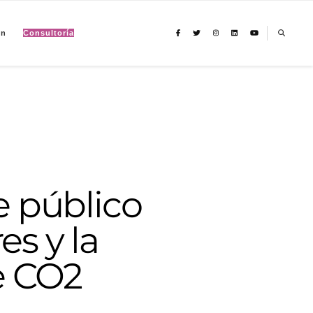
ón
Consultoría
io climático, migración y derechos humanos con perspectiva de género
e público
es y la
e CO2