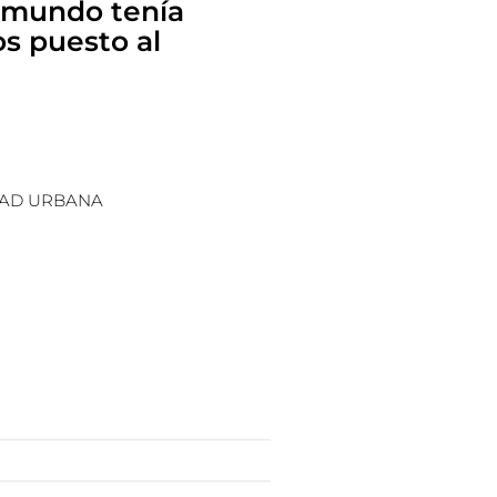
l mundo tenía
os puesto al
DAD URBANA