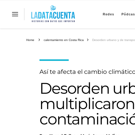
Redes
Pódcas
La Data Cuenta es una plataforma inde
Home
calentamiento en Costa Rica
Desorden urbano y de transport
Así te afecta el cambio climátic
Desorden urb
multiplicaron 
contaminació