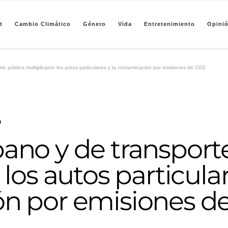
t
Cambio Climático
Género
Vida
Entretenimiento
Opini
pendiente de periodismo basado en análisis de datos y visualización de información sobre camb
e público multiplicaron los autos particulares y la contaminación por emisiones de CO2
o
ano y de transport
los autos particular
n por emisiones d