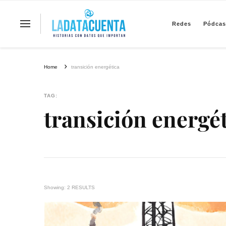
Redes
Pódcas
La Data Cuenta es una plataforma inde
Home
transición energética
TAG:
transición energé
Showing: 2 RESULTS