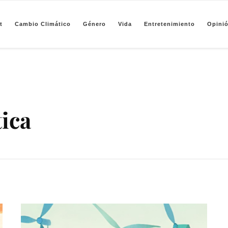
t
Cambio Climático
Género
Vida
Entretenimiento
Opini
pendiente de periodismo basado en análisis de datos y visualización de información sobre camb
tica