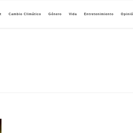
t
Cambio Climático
Género
Vida
Entretenimiento
Opini
pendiente de periodismo basado en análisis de datos y visualización de información sobre camb