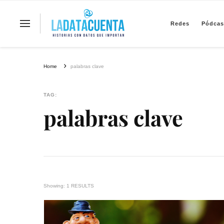
Redes
Pódcas
La Data Cuenta es una plataforma inde
Home
palabras clave
TAG:
palabras clave
Showing: 1 RESULTS