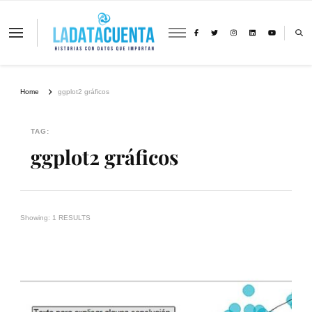
La Data Cuenta es una plataforma
independiente de periodismo basado en
análisis de datos y visualización de
información sobre cambio climático,
migración y derechos humanos con
Home
ggplot2 gráficos
perspectiva de género
TAG:
ggplot2 gráficos
Showing: 1 RESULTS