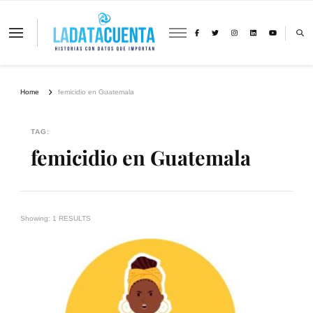
La Data Cuenta es una plataforma
independiente de periodismo basado en
análisis de datos y visualización de
información sobre cambio climático,
migración y derechos humanos con
Home
femicidio en Guatemala
perspectiva de género
TAG:
femicidio en Guatemala
Showing: 1 RESULTS