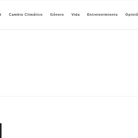
t
Cambio Climático
Género
Vida
Entretenimiento
Opini
pendiente de periodismo basado en análisis de datos y visualización de información sobre camb