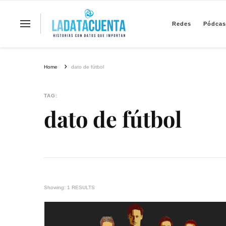
Redes
Pódcas
La Data Cuenta es una plataforma inde
Home
dato de fútbol
TAG:
dato de fútbol
Showing: 1 RESULTS