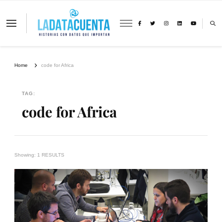
La Data Cuenta es una plataforma
independiente de periodismo basado en
análisis de datos y visualización de
información sobre cambio climático,
migración y derechos humanos con
Home
code for Africa
perspectiva de género
TAG:
code for Africa
Showing: 1 RESULTS