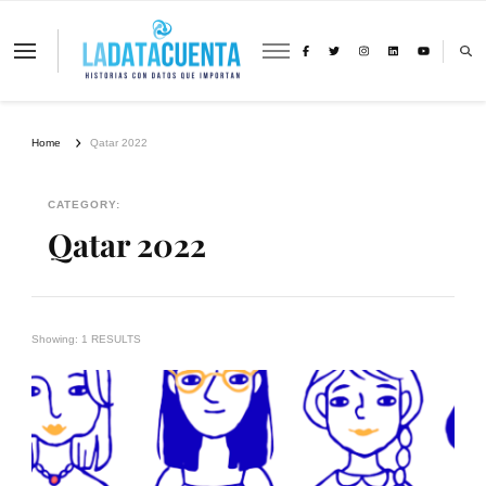
La Data Cuenta es una plataforma
independiente de periodismo basado en
análisis de datos y visualización de
información sobre cambio climático,
migración y derechos humanos con
Home
Qatar 2022
perspectiva de género
CATEGORY:
Qatar 2022
Showing: 1 RESULTS