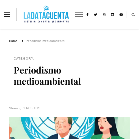
La Data Cuenta es una plataforma
independiente de periodismo basado en
análisis de datos y visualización de
información sobre cambio climático,
migración y derechos humanos con
Home
Periodismo medioambiental
perspectiva de género
CATEGORY:
Periodismo
medioambiental
Showing: 1 RESULTS