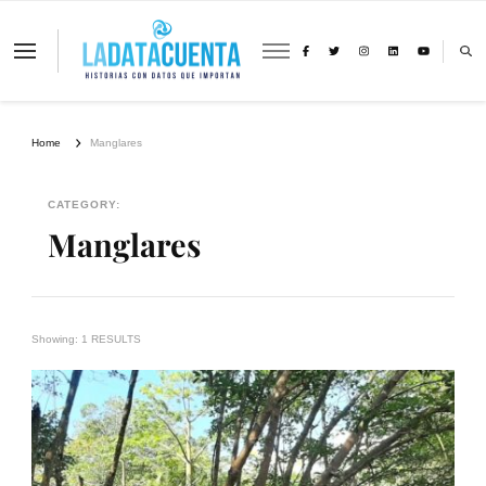
La Data Cuenta es una plataforma
independiente de periodismo basado en
análisis de datos y visualización de
información sobre cambio climático,
migración y derechos humanos con
Home
Manglares
perspectiva de género
CATEGORY:
Manglares
Showing: 1 RESULTS