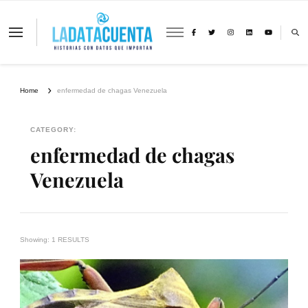
La Data Cuenta es una plataforma
independiente de periodismo basado en
análisis de datos y visualización de
información sobre cambio climático,
migración y derechos humanos con
Home
enfermedad de chagas Venezuela
perspectiva de género
CATEGORY:
enfermedad de chagas
Venezuela
Showing: 1 RESULTS