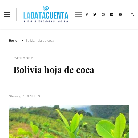
La Data Cuenta es una plataforma
independiente de periodismo basado en
análisis de datos y visualización de
información sobre cambio climático,
migración y derechos humanos con
Home
Bolivia hoja de coca
perspectiva de género
CATEGORY:
Bolivia hoja de coca
Showing: 1 RESULTS